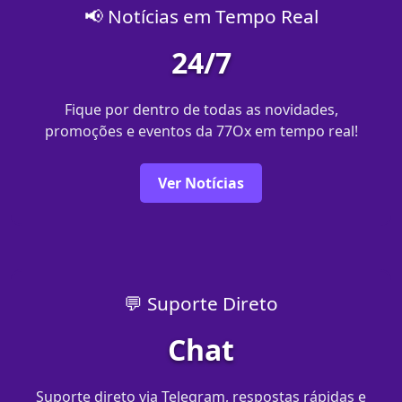
📢 Notícias em Tempo Real
24/7
Fique por dentro de todas as novidades,
promoções e eventos da 77Ox em tempo real!
Ver Notícias
💬 Suporte Direto
Chat
Suporte direto via Telegram, respostas rápidas e