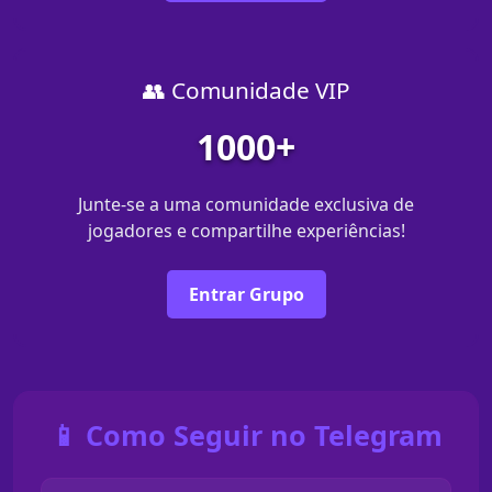
👥 Comunidade VIP
1000+
Junte-se a uma comunidade exclusiva de
jogadores e compartilhe experiências!
Entrar Grupo
📱 Como Seguir no Telegram