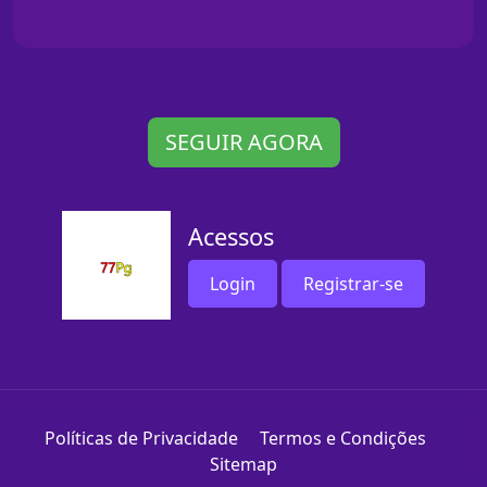
SEGUIR AGORA
Acessos
Login
Registrar-se
Políticas de Privacidade
Termos e Condições
Sitemap