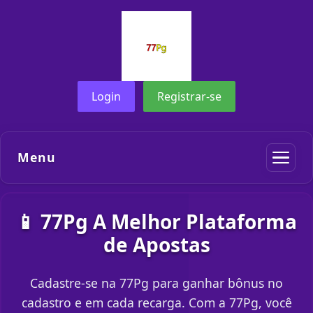
Login
Registrar-se
Menu
📱 77Pg A Melhor Plataforma
de Apostas
Cadastre-se na 77Pg para ganhar bônus no
cadastro e em cada recarga. Com a 77Pg, você