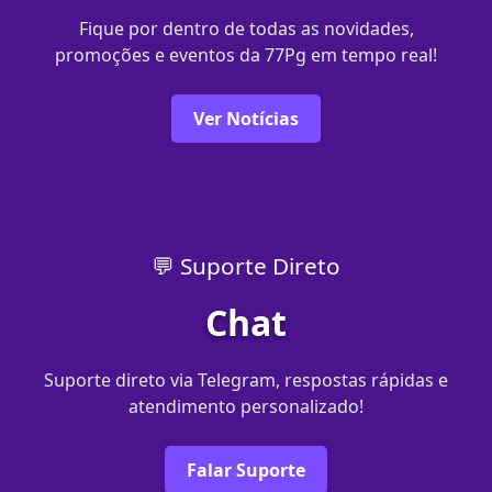
Fique por dentro de todas as novidades,
promoções e eventos da 77Pg em tempo real!
Ver Notícias
💬 Suporte Direto
Chat
Suporte direto via Telegram, respostas rápidas e
atendimento personalizado!
Falar Suporte