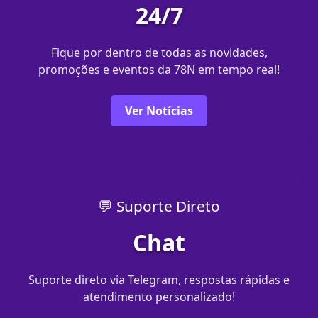
24/7
Fique por dentro de todas as novidades,
promoções e eventos da 78N em tempo real!
Ver Notícias
💬 Suporte Direto
Chat
Suporte direto via Telegram, respostas rápidas e
atendimento personalizado!