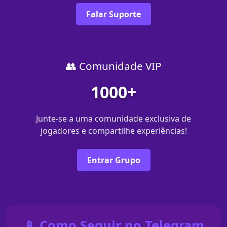
Falar Suporte
👥 Comunidade VIP
1000+
Junte-se a uma comunidade exclusiva de
jogadores e compartilhe experiências!
Entrar Grupo
📱 Como Seguir no Telegram