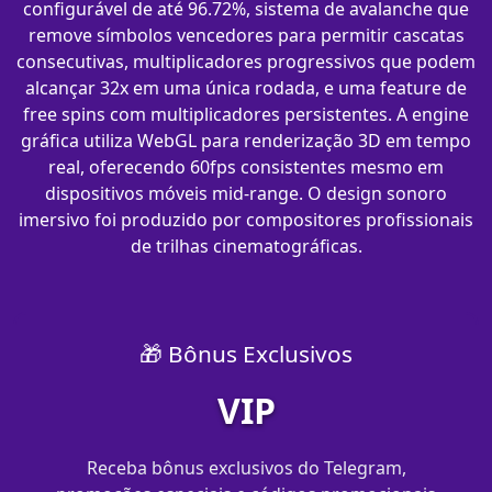
configurável de até 96.72%, sistema de avalanche que
remove símbolos vencedores para permitir cascatas
consecutivas, multiplicadores progressivos que podem
alcançar 32x em uma única rodada, e uma feature de
free spins com multiplicadores persistentes. A engine
gráfica utiliza WebGL para renderização 3D em tempo
real, oferecendo 60fps consistentes mesmo em
dispositivos móveis mid-range. O design sonoro
imersivo foi produzido por compositores profissionais
de trilhas cinematográficas.
🎁 Bônus Exclusivos
VIP
Receba bônus exclusivos do Telegram,