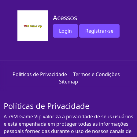
Acessos
Login
Registrar-se
Políticas de Privacidade
Termos e Condições
Sitemap
Políticas de Privacidade
A 79M Game Vip valoriza a privacidade de seus usuários
e está empenhada em proteger todas as informações
pessoais fornecidas durante o uso de nossos canais de