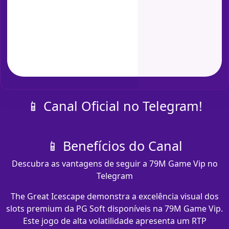
📱 Canal Oficial no Telegram!
📱 Benefícios do Canal
Descubra as vantagens de seguir a 79M Game Vip no
Telegram
The Great Icescape demonstra a excelência visual dos
slots premium da PG Soft disponíveis na 79M Game Vip.
Este jogo de alta volatilidade apresenta um RTP