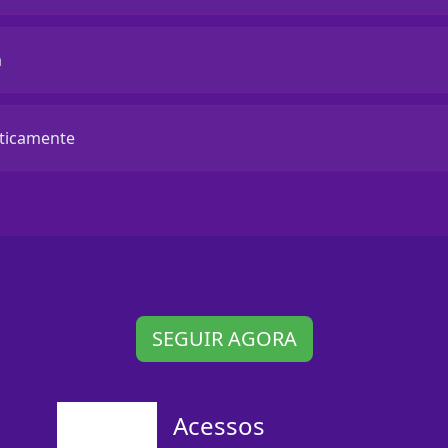
a
aticamente
SEGUIR AGORA
Acessos