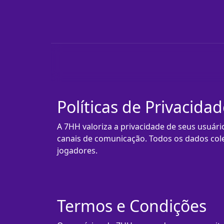
Políticas de Privacida
A 7HH valoriza a privacidade de seus usuá
canais de comunicação. Todos os dados cole
jogadores.
Termos e Condições