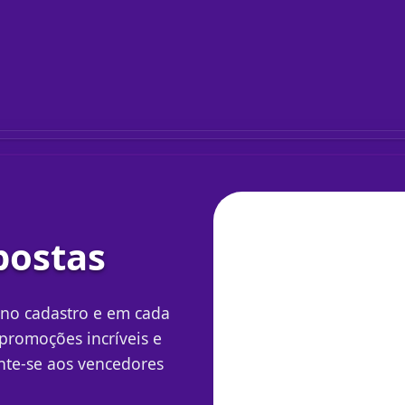
postas
no cadastro e em cada
promoções incríveis e
unte-se aos vencedores