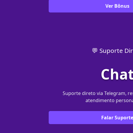
Ver Bônus
💬 Suporte Di
Cha
Suporte direto via Telegram, r
atendimento persona
Falar Suport