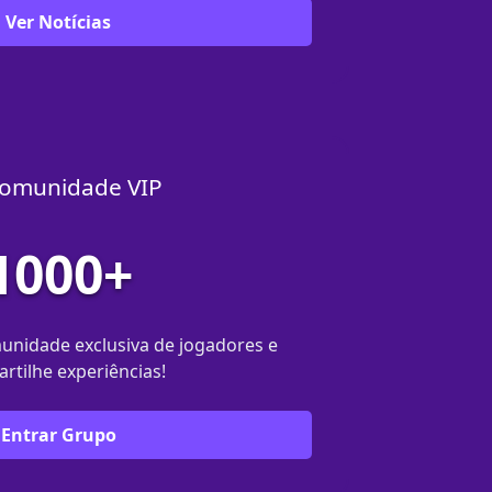
Ver Notícias
Comunidade VIP
1000+
unidade exclusiva de jogadores e
rtilhe experiências!
Entrar Grupo