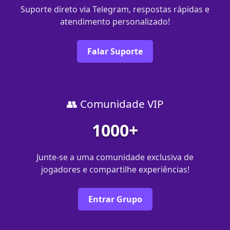
Suporte direto via Telegram, respostas rápidas e
atendimento personalizado!
Falar Suporte
👥 Comunidade VIP
1000+
Junte-se a uma comunidade exclusiva de
jogadores e compartilhe experiências!
Entrar Grupo