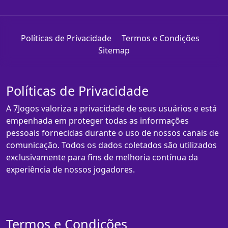
Políticas de Privacidade
Termos e Condições
Sitemap
Políticas de Privacidade
A 7Jogos valoriza a privacidade de seus usuários e está
empenhada em proteger todas as informações
pessoais fornecidas durante o uso de nossos canais de
comunicação. Todos os dados coletados são utilizados
exclusivamente para fins de melhoria contínua da
experiência de nossos jogadores.
Termos e Condições