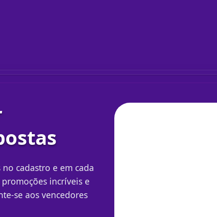
r
postas
 no cadastro e em cada
 promoções incríveis e
unte-se aos vencedores