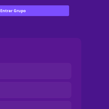
Entrar Grupo