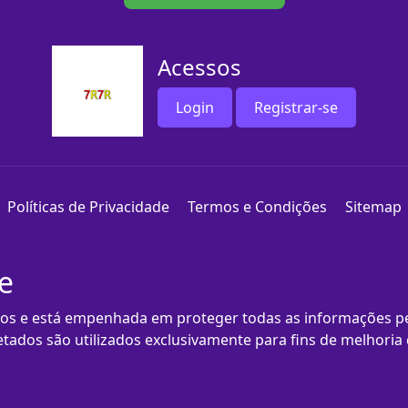
Acessos
Login
Registrar-se
Políticas de Privacidade
Termos e Condições
Sitemap
de
rios e está empenhada em proteger todas as informações p
tados são utilizados exclusivamente para fins de melhoria