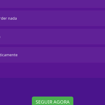
erder nada
a
aticamente
SEGUIR AGORA