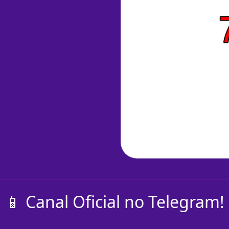
📱 Canal Oficial no Telegram!