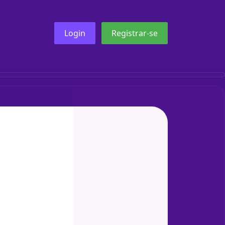
Login
Registrar-se