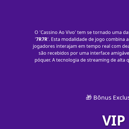
O 'Cassino Ao Vivo' tem se tornado uma das
'
7R7R
'. Esta modalidade de jogo combina a
jogadores interajam em tempo real com deal
são recebidos por uma interface amigável
póquer. A tecnologia de streaming de alta 
🎁 Bônus Exclu
VIP