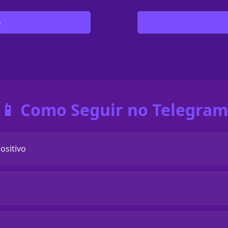
e
📱 Como Seguir no Telegram
ositivo