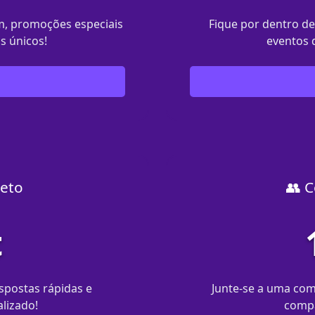
m, promoções especiais
Fique por dentro d
s únicos!
eventos 
reto
👥 
t
espostas rápidas e
Junte-se a uma com
lizado!
compa