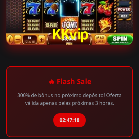
🔥 Flash Sale
300% de bônus no próximo depósito! Oferta
válida apenas pelas próximas 3 horas.
02:47:18