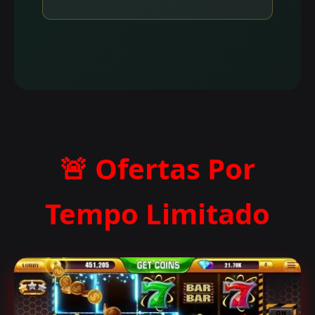
🚨 Ofertas Por
Tempo Limitado