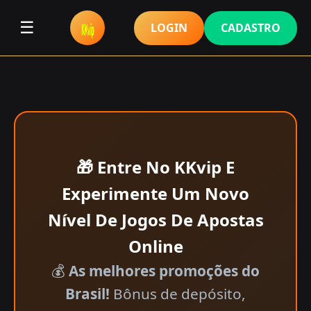
☰
LOGIN
CADASTRO
🎁 Entre No KKvip E
Experimente Um Novo
Nível De Jogos De Apostas
Online
💰
As melhores promoções do
Brasil!
Bônus de depósito,