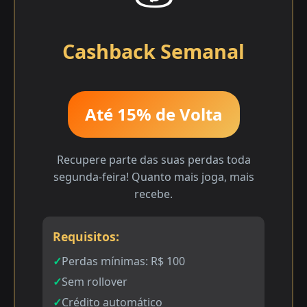
Cashback Semanal
Até 15% de Volta
Recupere parte das suas perdas toda
segunda-feira! Quanto mais joga, mais
recebe.
Requisitos:
Perdas mínimas: R$ 100
Sem rollover
Crédito automático