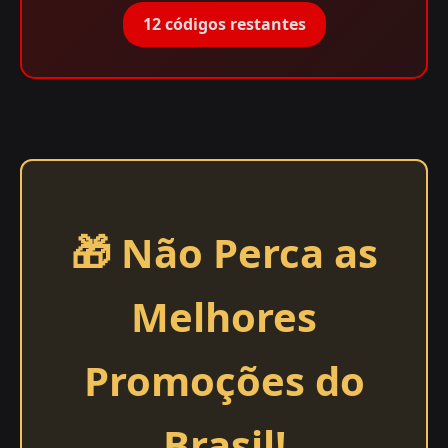
12 códigos restantes
🎁 Não Perca as
Melhores
Promoções do
Brasil!