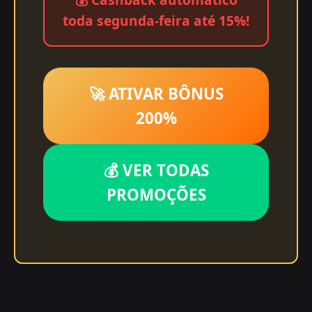
toda segunda-feira até 15%!
🚀 ATIVAR BÔNUS
200%
💰 VER TODAS
PROMOÇÕES