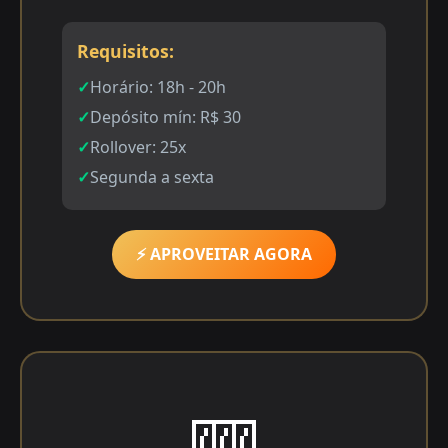
Requisitos:
Horário: 18h - 20h
Depósito mín: R$ 30
Rollover: 25x
Segunda a sexta
⚡ APROVEITAR AGORA
🎰